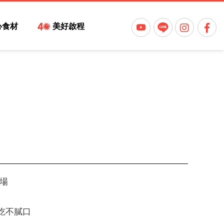
心食材
美好啟程
場
吃不膩口