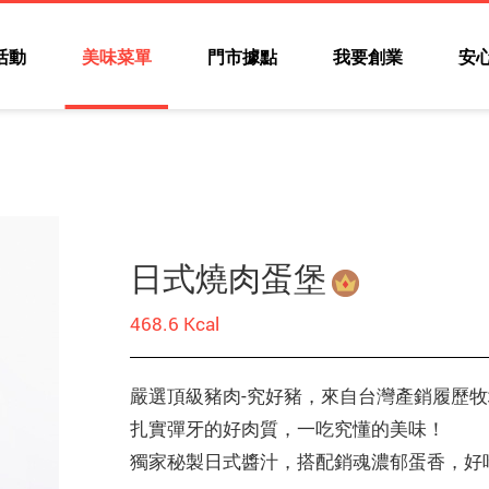
活動
美味菜單
門市據點
我要創業
安
日式燒肉蛋堡
468.6 Kcal
嚴選頂級豬肉-究好豬，來自台灣產銷履歷牧
扎實彈牙的好肉質，一吃究懂的美味！
獨家秘製日式醬汁，搭配銷魂濃郁蛋香，好