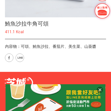
鮪魚沙拉牛角可頌
411.1 Kcal
內容物：可頌、鮪魚沙拉、番茄片、美生菜、山葵醬
網站地圖
台南市安平工業區新平路7-1號
公司電話
06-2635678
創業專線
0800076077