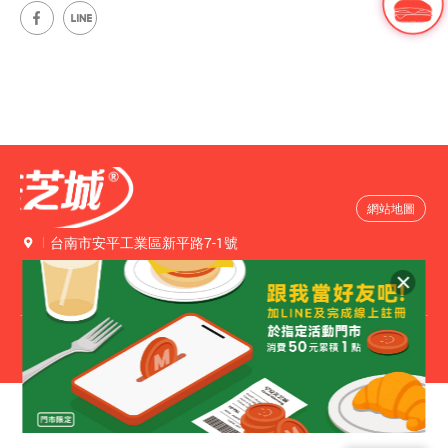
網站地圖
台南市安平工業區新平路7-1號
公司電話
06-2635678
創業專線
0800076077
© 2020 Good Morning MACC.
All Rights Reserved.
網頁設計
| 鉅潞科技