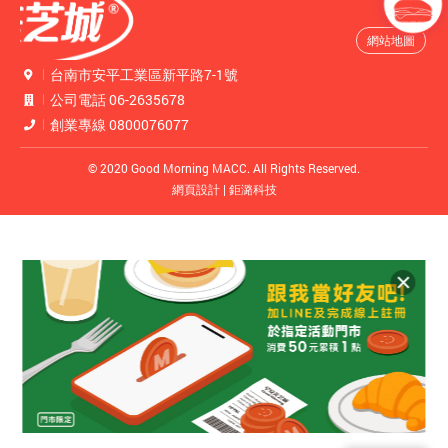
網站地圖
台南市安平工業區新平路7-1號
公司電話
06-2635678
創業專線
0800076077
© 2020 Good Morning MACC.
All Rights Reserved.
網頁設計
| 鉅潞科技