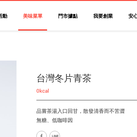
活動
美味菜單
門市據點
我要創業
安
台灣冬片青茶
0kcal
品嘗茶湯入口回甘，散發清香而不苦澀
無糖、低咖啡因