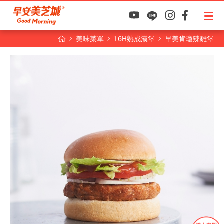
美味菜單
16H熟成漢堡
早美肯瓊辣雞堡