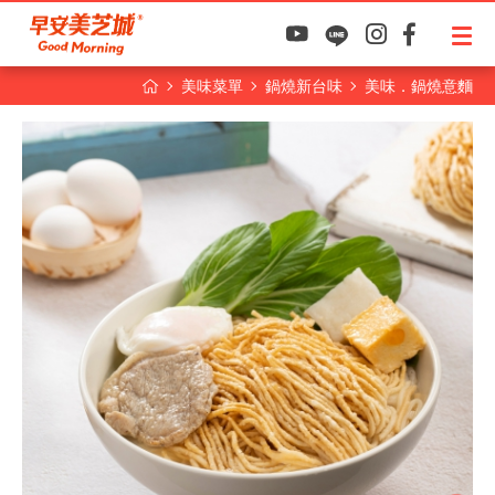
美味菜單
鍋燒新台味
美味．鍋燒意麵