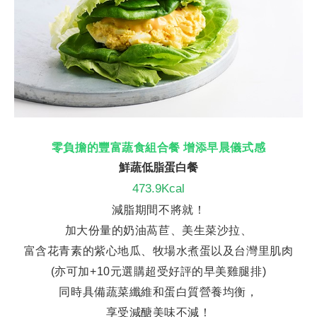
零負擔的豐富蔬食組合餐 增添早晨儀式感
鮮蔬低脂蛋白餐
473.9Kcal
減脂
期間
不將就！
加大份量的奶油萵苣、美生菜沙拉、
富含花青素的紫心地瓜、牧場水煮蛋
以及
台灣里肌肉
(亦可加+10元選購超受好評的早美雞腿排)
同時具備蔬菜纖維和蛋白質
營養均衡
，
享受
減醣美味不減！