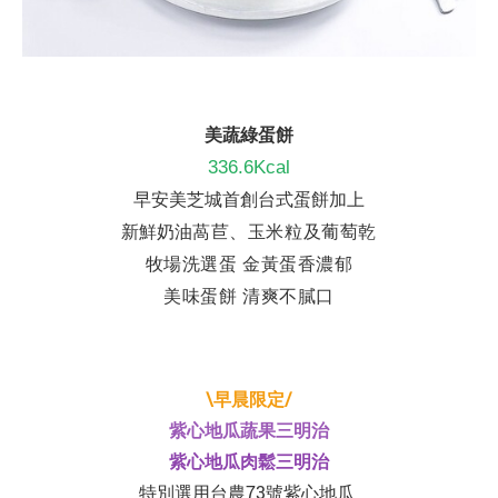
美蔬綠蛋餅
336.6Kcal
早安美芝城首創台式蛋餅加上
新鮮奶油
萵苣、
玉米粒及葡萄乾
牧場洗選蛋 金黃蛋香濃郁
美味蛋餅 清爽不膩口
\早晨限定/
紫心地瓜蔬果三明治
紫心地瓜肉鬆三明治
特別選用台農73號紫心地瓜