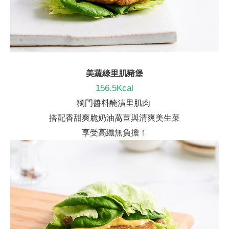
美蔬綠里肌豬堡
156.5Kcal
獨門醬料醃漬里肌肉
搭配
香甜爽脆奶油萵苣與清爽美生菜
享受
高纖無負擔
！