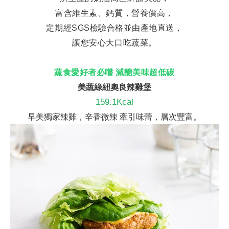
富含維生素、鈣質，營養價高，
定期經SGS檢驗合格並由產地直送，
讓您安心大口吃蔬菜。
蔬食愛好者必嚐 減醣美味超低碳
美蔬綠紐奧良辣雞堡
159.1Kcal
早美獨家辣雞，辛香微辣 牽引味蕾，層次豐富。