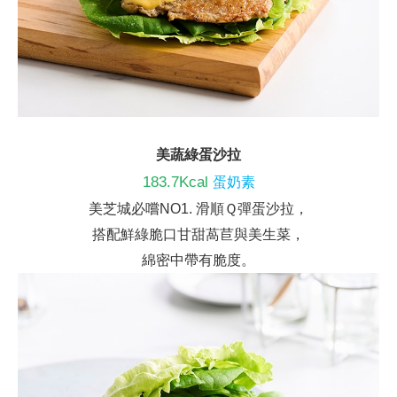
美蔬綠蛋沙拉
183.7Kcal
蛋奶素
美芝城必嚐NO1. 滑順Ｑ彈蛋沙拉，
搭配鮮綠脆口甘甜萵苣與美生菜，
綿密中帶有脆度。