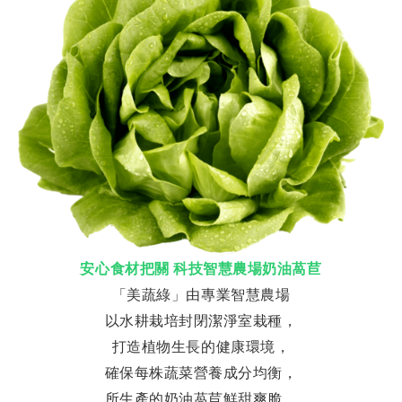
安心食材把關
科
技
智慧農場奶油萵苣
「美蔬綠」由專業智慧農場
以水耕栽培封閉潔淨室栽種，
打造植物生長的健康環境，
確保每株蔬菜營養成分均衡，
所生產的奶油萵苣鮮甜爽脆，