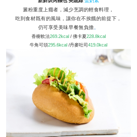
新鮮烘烤麵包 美蔬綠
蛋奶素
澱粉重度上癮者，
減少烹調的輕食料理，
吃到食材既有的風味，讓你在不挨餓的前提下，
仍可享受美味早餐無負擔
。
香榭軟法
269.2kcal
/
佛卡夏
228.8kcal
牛角可頌
295.6kcal
/
丹麥吐司
419.0kcal