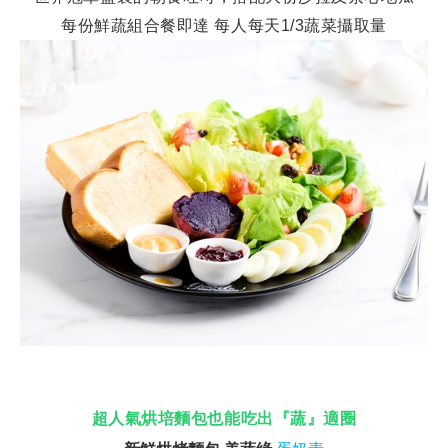
每份鮮蔬組合餐
即
達 每人每天1/3蔬菜攝取量
超人氣烘培麵包也能吃出『蔬』適圈