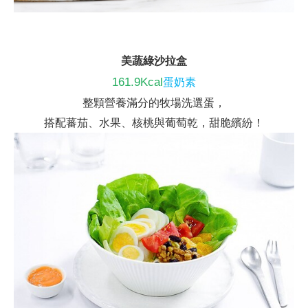
美蔬綠沙拉盒
161.9Kcal
蛋奶素
整顆營養滿分的牧場洗選蛋，
搭配蕃茄、水果
、核桃
與葡萄乾，甜脆繽紛！