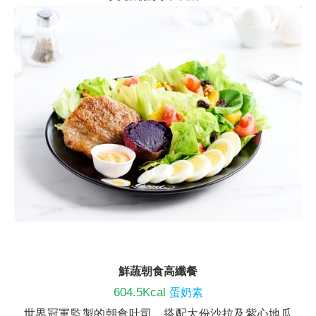
鮮蔬朝食高纖餐
604.5Kcal
蛋奶素
世界
冠軍監製的朝食吐司，
搭配
大份沙拉及紫心地瓜