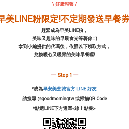
\ 好康報報 /
早美
LINE
粉
限定!不定期發送早餐券
趕緊成為早美LINE粉，
美味又趣味的早晨食光等著你 : )
拿到小編提供的代瑪後，依照以下領取方式，
兌換暖心又暖胃的美味早餐喔!
─
─
Step 1
*成為
早安美芝城官方 LINE 好友
請搜尋 @goodmorningtw 或掃描QR Code
*
點選LINE下方選單<線上點餐>