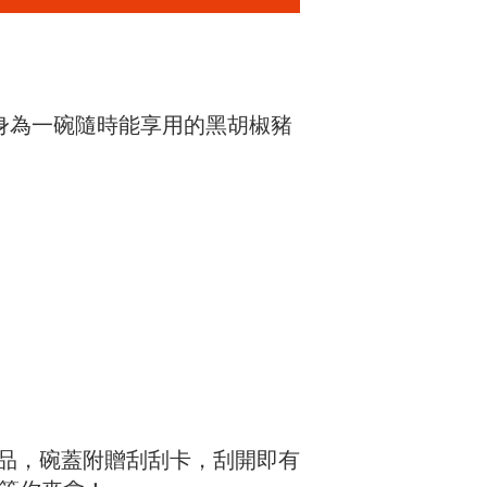
身為一碗隨時能享用的黑胡椒豬
商品，碗蓋附贈刮刮卡，刮開即有