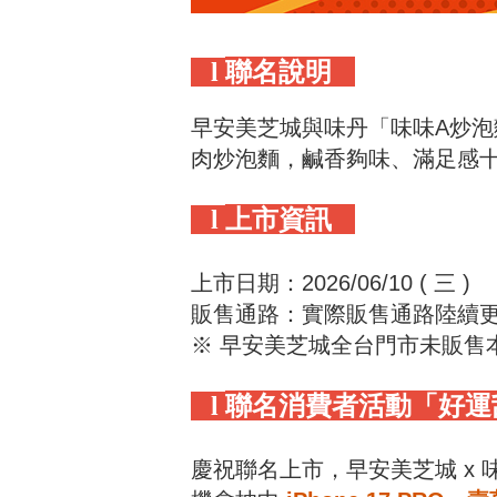
聯名說明
l
早安美芝城與味丹「味味A炒
肉炒泡麵，鹹香夠味、滿足感
上市資訊
l
上市日期：2026/06/10 ( 三 )
販售通路：實際販售通路陸續
※ 早安美芝城全台門市未販售
聯名消費者活動「好運
l
慶祝聯名上市，早安美芝城 x