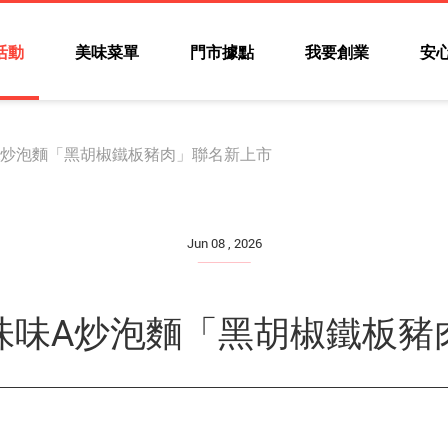
活動
美味菜單
門市據點
我要創業
安
味A炒泡麵「黑胡椒鐵板豬肉」聯名新上市
Jun 08 , 2026
 味味A炒泡麵「黑胡椒鐵板