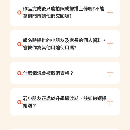
是的，此次活動僅接受至線上填寫報名表
A.
作品完成後只能拍照或掃描上傳嗎?不能
Q.
單，主辦單位確認作品及線上報名表單皆填
拿到門市請他們交回嗎?
寫完成，才算報名成功。
是的， 
本次活動僅開放「線上拍照或掃描上
A.
報名時提供的小朋友及家長的個人資料，
Q.
傳」交件，實體門市恕不提供代收服務。 
會被作為其他用途使用嗎?
為確保每位參賽者的作品皆能安全、完整地
進入評選系統，並避免實體運送過程中可能
產生的遺失或毀損風險，懇請您協助將完成
參賽者之個資及著作權，主辦承辦單位應有
A.
Q.
什麼情況會被取消資格？
之作品清晰拍照或掃描後，掃描報名連結完
負責資安保密之管控。

成線上繳件作業。感謝您的配合與體諒！
填寫報名即為參賽者同意主辦單位對於參賽
者所提供的個人資料，其蒐集、處理及利
1. 抄襲或臨摹他人作品

A.
用，悉依主辦執行業務相關法令與個人資料
若小朋友正處於升學過渡期，該如何選擇
Q.
2. 成人加筆或AI生成

保護法等規定辦理，絕不會任意出售、 交
組別？
3. 不符規格或逾期投稿

換、或出租任何參賽者的個人資料給其他團
4. 報名資料填寫不完整

體、個人或私人企業。主辦單位僅在中華民
其他詳細請參閱報名表單
國境內利用參賽者提供之個人資料，除另公
本活動考量「學制問題」，請參賽者以 
A.