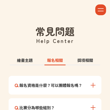
常見問題
Help Center
繪畫主題
報名相關
獎項相關
Q.
報名資格是什麼？可以團體報名嗎？
本活動對象為具備中華民國國籍之幼兒園及
A.
Q.
比賽分為哪些組別？
國小學童。僅採個人報名制，每人限投稿一