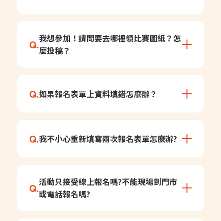
件作品。
此次活動參賽組別共三組：幼兒園組、國小
A.
我想參加！請問要去哪裡領比賽圖紙？怎
Q.
1-3年級組、國小4-6年級組。
麼投稿？
活動圖稿須至各活動門市領取，完成後掃描
A.
Q.
如果報名表單上資料填錯怎麼辦？
圖紙上的 QR Code 填寫「線上報名表」，
並將完成作品拍照或掃描上傳，即完成報
名。

請主動於徵件截止日前聯繫主辦單位協助更
A.
Q.
我不小心重新填寫兩次報名表單怎麼辦?
正。

溫馨提醒 : 線上投稿者請在「作品完成後」
信箱 : goodmorning@macc.com.tw
再填寫報名表，即可同步完成上傳與報名，
無須重複填寫兩次表單。
別擔心！若發現資料重複，請主動聯繫主辦
A.
活動只接受線上報名嗎?不能現場到門市
Q.
單位，我們將人工為您核對並保留「正確的
或電話報名嗎?
一筆」紀錄，以確保您的參賽權益。

信箱 : goodmorning@macc.com.tw