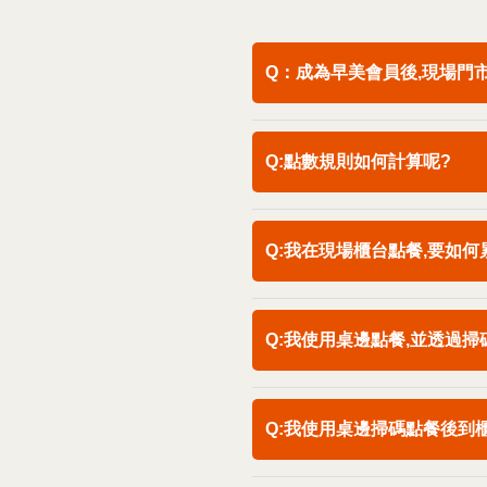
Q：成為早美會員後,現場門
Q:點數規則如何計算呢?
Q:我在現場櫃台點餐,要如何
Q:我使用桌邊點餐,並透過掃碼
Q:我使用桌邊掃碼點餐後到