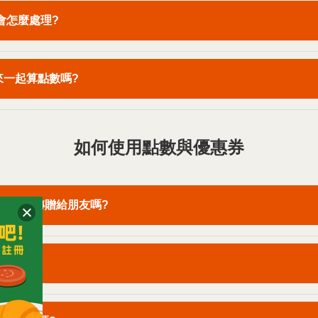
會怎麼處理?
來一起算點數嗎?
如何使用點數與優惠券
嗎?可以轉贈給朋友嗎?