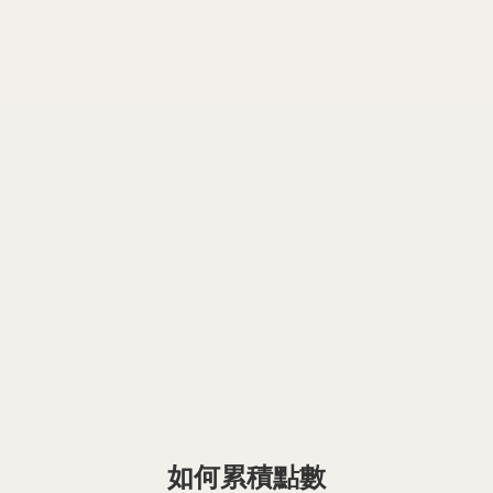
如何累積點數