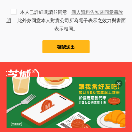
本人已詳細閱讀並同意
個人資料告知暨同意書說
明
，此外亦同意本人對貴公司所為電子表示之效力與書面
表示相同。
確認送出
網站地圖
台南市安平工業區新平路7-1號
公司電話
06-2635678
創業專線
0800076077
© 2020 Good Morning MACC.
All Rights Reserved.
網頁設計
| 鉅潞科技